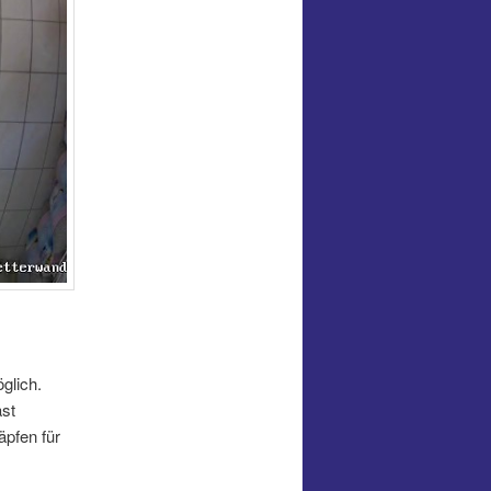
glich.
ast
pfen für