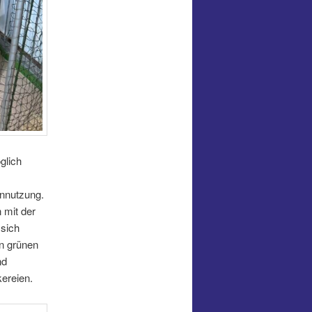
glich
innutzung.
 mit der
 sich
n grünen
nd
kereien.