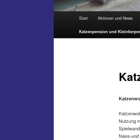
Hauptmenü
Start
Aktionen und News
Katzenpension und Kleintierpe
Kat
Katzenwo
Katzenwohn
Nutzung m
Spielwand,
Nass-und 