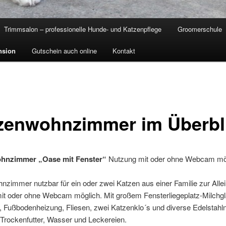
Trimmsalon – professionelle Hunde- und Katzenpflege
Groomerschule
nsion
Gutschein auch online
Kontakt
zenwohnzimmer im Überbl
hnzimmer „Oase mit Fenster“
Nutzung mit oder ohne Webcam mö
zimmer nutzbar für ein oder zwei Katzen aus einer Familie zur Alle
it oder ohne Webcam möglich. Mit großem Fensterliegeplatz-Milchgl
 Fußbodenheizung, Fliesen, zwei Katzenklo´s und diverse Edelstahln
Trockenfutter, Wasser und Leckereien.