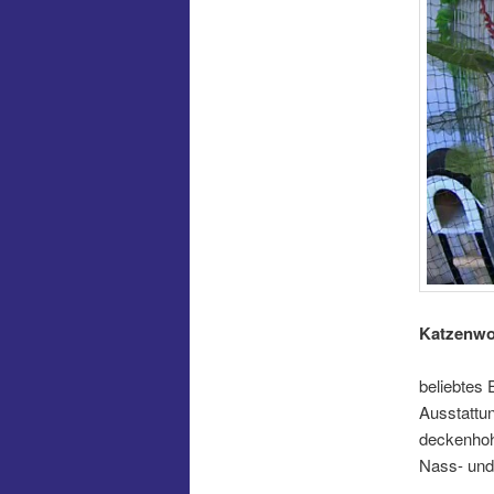
Katzenw
beliebtes
Ausstattun
deckenhoh
Nass- und