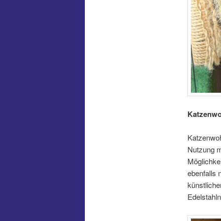
Katzenwo
Katzenwohn
Nutzung mi
Möglichkei
ebenfalls
künstlich
Edelstahln