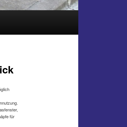
ick
glich
innutzung.
asfenster,
äpfe für