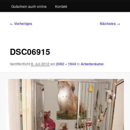
Gutschein auch online
Kontakt
Bilder-
← Vorheriges
Nächstes →
Navigation
DSC06915
Veröffentlicht
8. Juli 2012
am
2592 × 1944
in
Arbeitsräume