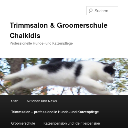
Zum
primären
Such
Inhalt
springen
Trimmsalon & Groomerschule
Chalkidis
Professionelle Hunde- und Katzenpflege
Hauptmenü
Start
Aktionen und News
Trimmsalon – professionelle Hunde- und Katzenpflege
Groomerschule
Katzenpension und Kleintierpension